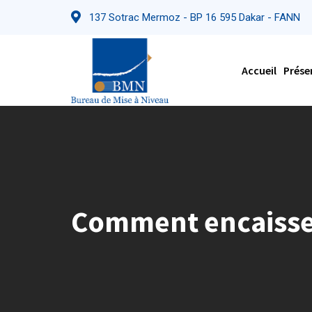
Skip
137 Sotrac Mermoz - BP 16 595 Dakar - FANN
to
content
Accueil
Prése
Comment encaisser