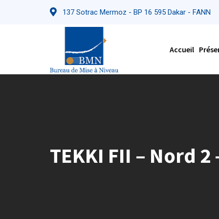
Skip
137 Sotrac Mermoz - BP 16 595 Dakar - FANN
to
content
Accueil
Prése
TEKKI FII – Nord 2