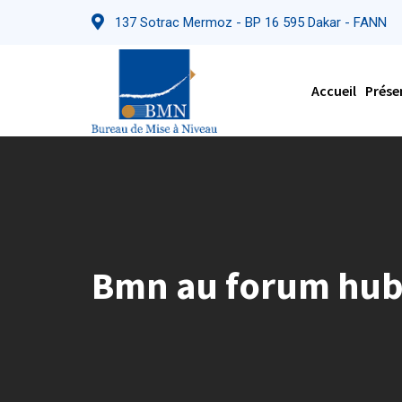
Skip
137 Sotrac Mermoz - BP 16 595 Dakar - FANN
to
content
Accueil
Prése
Bmn au forum hub 